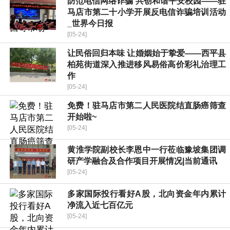
防范电信网络诈骗 共创和谐平安校园——驻
马店市第二十小学开展反电信诈骗培训活动
_世界今日报
[05-24]
​让民俗回归本味 让婚姻始于挚爱——西平县
柏苑街道深入推进移风易俗高价彩礼治理工
作
[05-24]
免费！驻马店市第二人民医院结直肠癌筛查
开始啦~
[05-24]
​黄淮学院副校长李恩中一行莅临豫坡集团调
研产学融合及合作项目开展情况|当前通讯
[05-24]
多家国际投行看好A股，北向资金年内累计
净流入近七百亿元
[05-24]