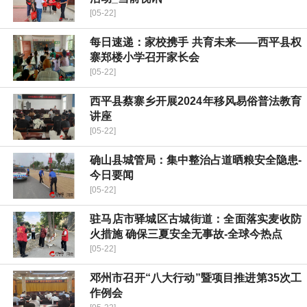
[05-22]
每日速递：​家校携手 共育未来——西平县权
寨郑楼小学召开家长会
[05-22]
西平县蔡寨乡开展2024年移风易俗普法教育
讲座
[05-22]
确山县城管局：集中整治占道晒粮安全隐患-
今日要闻
[05-22]
驻马店市驿城区古城街道：全面落实麦收防
火措施 确保三夏安全无事故-全球今热点
[05-22]
邓州市召开“八大行动”暨项目推进第35次工
作例会