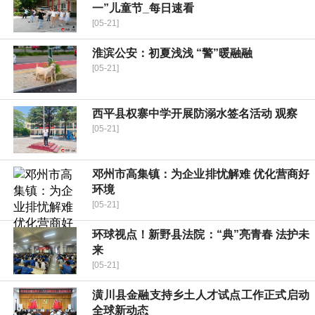
一”儿童节_每日速看
[05-21]
淮滨公安：初夏浅浅 “警”暖融融
[05-21]
​西平县权寨中学开展防溺水签名活动 观察
[05-21]
邓州市高集镇：为企业排忧解难 优化营商好
环境
[05-21]
环球视点！新野县法院：“典”亮青春 法护未
来
[05-21]
​潢川县金融支持乡土人才试点工作正式启动
全球新动态