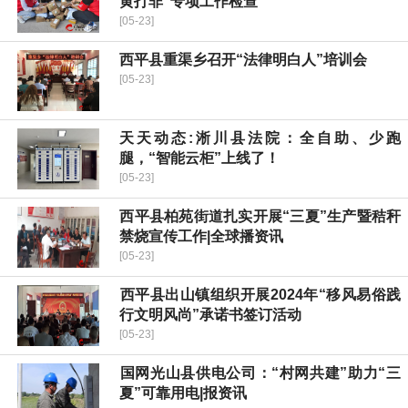
黄打非”专项工作检查
[05-23]
西平县重渠乡召开“法律明白人”培训会
[05-23]
天天动态:淅川县法院：全自助、少跑
腿，“智能云柜”上线了！
[05-23]
​西平县柏苑街道扎实开展“三夏”生产暨秸秆
禁烧宣传工作|全球播资讯
[05-23]
​西平县出山镇组织开展2024年“移风易俗践
行文明风尚”承诺书签订活动
[05-23]
​国网光山县供电公司：“村网共建”助力“三
夏”可靠用电|报资讯