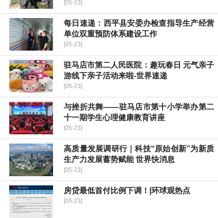
[05-23]
每日速递：​西平县安委办检查指导生产经营
单位双重预防体系建设工作
[05-23]
驻马店市第二人民医院：趣玩春日 元气亲子
游线下亲子活动来啦-世界速递
[05-23]
与挫折共舞——驻马店市第十小学举办第二
十一期学生心理健康教育讲座
[05-23]
高质量发展调研行｜科技“原始创新”为新质
生产力发展蓄势赋能 世界快消息
[05-23]
房贷最低首付比例下调！|环球观热点
[05-23]