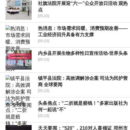
社旗法院开展迎“六一”公众开放日活动 观热
点
[05-23]
热消息：市场需求回暖、消费预期改善——
工业经济回升具备有力支撑
[05-23]
内乡县开展生物多样性日宣传活动-世界头条
[05-23]
镇平县法院：高效调解涉企案 司法为民护营
商 全球要闻
[05-23]
头条焦点：“二折就是赔钱！”多家出版社为
何一起说“不”
[05-23]
天天要闻：“520”，210对人喜领证 邓州市