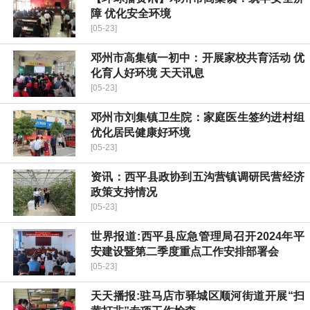
障 优化安全环境
[05-23]
邓州市高集镇一初中：开展家校共育活动 优
化育人好环境 天天讯息
[05-23]
邓州市刘集镇卫生院：家庭医生签约进村组
优化居民健康好环境
[05-23]
资讯：​西平县政协到五沟营镇调研民营经济
政策支持情况
[05-23]
世界报道:​西平县应急管理局召开2024年平
安建设暨第二季度重点工作安排部署会
[05-23]
天天播报:驻马店市驿城区顺河街道开展“扫