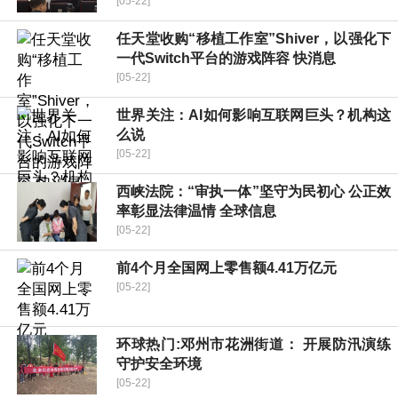
[05-22]
任天堂收购“移植工作室”Shiver，以强化下
一代Switch平台的游戏阵容 快消息
[05-22]
世界关注：AI如何影响互联网巨头？机构这
么说
[05-22]
西峡法院：“审执一体”坚守为民初心 公正效
率彰显法律温情 全球信息
[05-22]
前4个月全国网上零售额4.41万亿元
[05-22]
环球热门:邓州市花洲街道： 开展防汛演练
守护安全环境
[05-22]