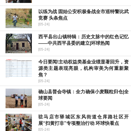
以练为战 固始公安积极备战全市巡特警比武
竞赛 头条焦点
[05-24]
​西平县出山镇特辑：历史文脉中的红色记忆
——中共西平县委的建立|环球热闻
[05-24]
今日要闻!主动权益类基金业绩显著回升，资
源类主题表现亮眼，机构审美为何重新聚
焦？
[05-24]
确山县普会寺镇：全力确保小麦颗粒归仓|全
球要闻
[05-24]
驻马店市驿城区东风街道仓库路社区开
展“扫黄打非”专项整治行动 环球快看点
[05-24]