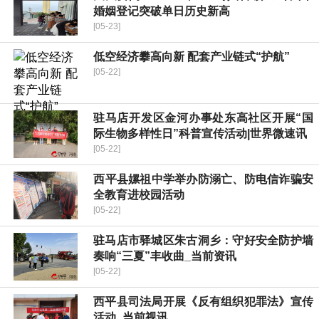
婚姻登记突破单日历史新高
[05-23]
低空经济攀高向新 配套产业链式“护航”
[05-22]
驻马店开发区金河办事处东高社区开展“国
际生物多样性日”科普宣传活动|世界微速讯
[05-22]
​西平县嫘祖中学举办防溺亡、防电信诈骗安
全教育进校园活动
[05-22]
驻马店市驿城区朱古洞乡：守好安全防护墙
奏响“三夏”丰收曲_当前资讯
[05-22]
西平县司法局开展《反有组织犯罪法》宣传
活动_当前视讯