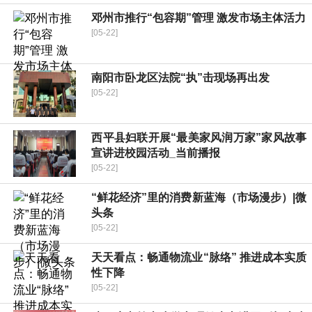
邓州市推行“包容期”管理 激发市场主体活力
[05-22]
南阳市卧龙区法院“执”击现场再出发
[05-22]
​西平县妇联开展“最美家风润万家”家风故事
宣讲进校园活动_当前播报
[05-22]
“鲜花经济”里的消费新蓝海（市场漫步）|微
头条
[05-22]
天天看点：畅通物流业“脉络” 推进成本实质
性下降
[05-22]