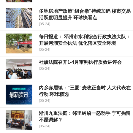
多地房地产政策“组合拳”持续加码 楼市交易
活跃度明显提升 环球快看点
[05-24]
每日报道： 邓州市水利综合行政执法大队：
开展河湖安全执法 优化辖区安全环境
[05-24]
社旗法院召开1-4月审判执行质效讲评会
[05-24]
内乡赤眉镇：“三夏”麦收正当时 人大代表在
行动 环球精选
[05-24]
淅川九重法庭：邻里纠纷一怒动手 宁可拘留
不愿调解？
[05-24]