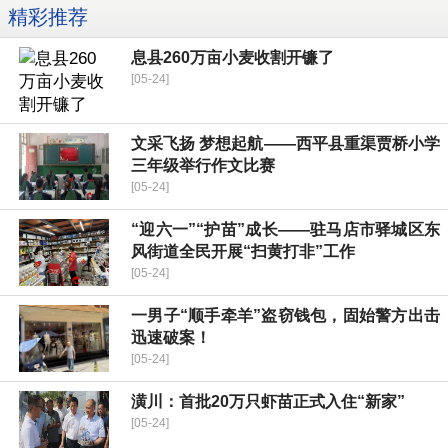
精彩推荐
​息县260万亩小麦收割开镰了
[05-24]
​文采飞扬 梦想起航——西平县重渠贾桥小学
三年级举行作文比赛
[05-24]
“迎六一”“护苗”成长——驻马店市驿城区东
风街道全民开展“扫黄打非”工作
[05-24]
一男子“顺手牵羊”盗窃钱包，固始警方出击
迅速破案！
[05-24]
潢川：首批20万只虾苗正式入住“新家”
[05-24]