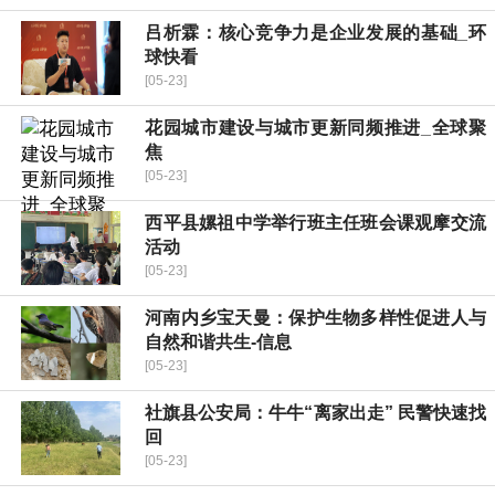
吕析霖：核心竞争力是企业发展的基础_环
球快看
[05-23]
花园城市建设与城市更新同频推进_全球聚
焦
[05-23]
​西平县嫘祖中学举行班主任班会课观摩交流
活动
[05-23]
河南内乡宝天曼：保护生物多样性促进人与
自然和谐共生-信息
[05-23]
社旗县公安局：牛牛“离家出走” 民警快速找
回
[05-23]