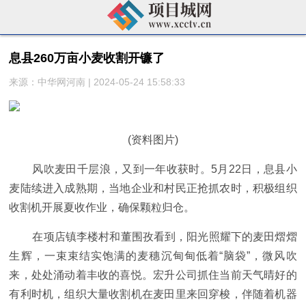
​息县260万亩小麦收割开镰了
来源：中华网河南 | 2024-05-24 15:58:33
(资料图片)
风吹麦田千层浪，又到一年收获时。5月22日，息县小
麦陆续进入成熟期，当地企业和村民正抢抓农时，积极组织
收割机开展夏收作业，确保颗粒归仓。
在项店镇李楼村和董围孜看到，阳光照耀下的麦田熠熠
生辉，一束束结实饱满的麦穗沉甸甸低着“脑袋”，微风吹
来，处处涌动着丰收的喜悦。宏升公司抓住当前天气晴好的
有利时机，组织大量收割机在麦田里来回穿梭，伴随着机器