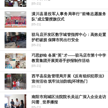
[05-21]
潢川县退役军人事务局举行“前锋志愿服务
队”成立暨授旗仪式
[05-21]
驻马店开发区数字城管指挥中心：高效处置
护栏破损 保障市民出行安全
[05-21]
巧思妙绘 各展“英”才——驻马店市第十中学
教育集团开展英语手抄报制作活动
[05-21]
​西平县应急管理局开展《反有组织犯罪法》
宣传活动 筑牢法治防线|环球热门
[05-21]
南阳市宛城区法院院长吴运广深入企业走访
问需 _世界播报
[05-21]