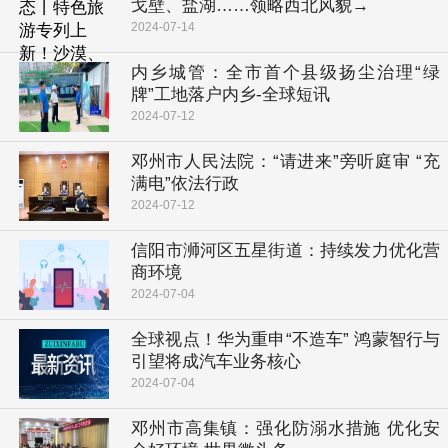
戈壁、盐湖……领略西北风貌→
2024-07-14
内乡城管：全市首个县级扬尘治理“绿
牌”工地落户内乡-全球短讯
2024-07-12
邓州市人民法院：“请进来”旁听庭审 “充
满电”依法行政
2024-07-12
​信阳市浉河区五星街道：持续发力优化营
商环境
2024-07-04
全球视点！华为重申“不造车” 鸿蒙智行与
引望将成汽车业务核心
2024-07-04
邓州市高集镇：强化防溺水措施 优化安