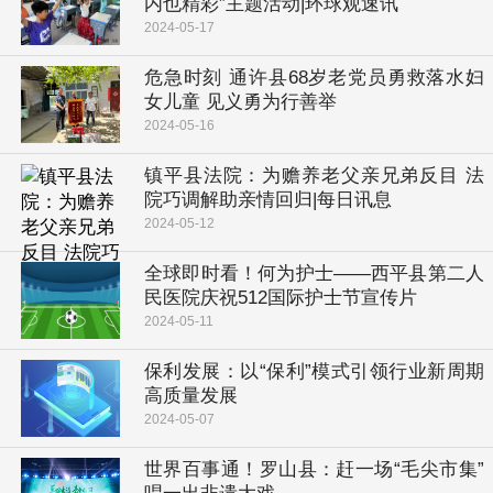
内也精彩”主题活动|环球观速讯
2024-05-17
危急时刻 通许县68岁老党员勇救落水妇
女儿童 见义勇为行善举
2024-05-16
镇平县法院：为赡养老父亲兄弟反目 法
院巧调解助亲情回归|每日讯息
2024-05-12
全球即时看！​何为护士——西平县第二人
民医院庆祝512国际护士节宣传片
2024-05-11
保利发展：以“保利”模式引领行业新周期
高质量发展
2024-05-07
世界百事通！罗山县：赶一场“毛尖市集”