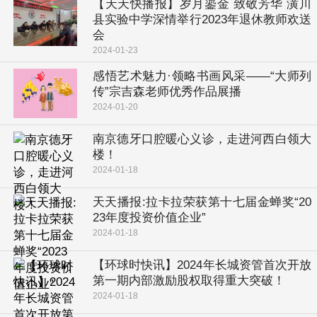
【天天快播报】岁月鎏金 致敬芳华 潢川
县实验中学深情举行2023年退休教师欢送
会
2024-01-23
感悟艺术魅力·领略书画风采——“大师列
传”宗吉森老师优秀作品展播
2024-01-20
南京德牙口腔暖心义诊，走进河西白领大
楼！
2024-01-18
天天播报:拉卡拉荣获第十七届金蝉奖“20
23年度投资价值企业”
2024-01-18
【环球时快讯】2024年长城资管首次开放
第一期内部激励股权取得重大突破！
2024-01-18